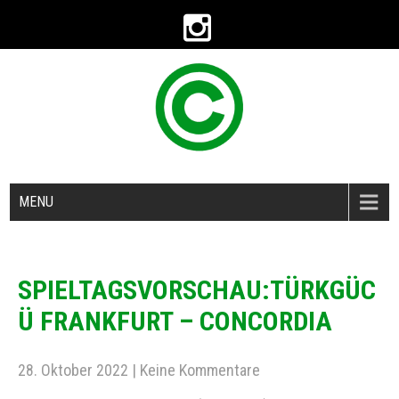
MENU
SPIELTAGSVORSCHAU:TÜRKGÜC
Ü FRANKFURT – CONCORDIA
28. Oktober 2022
|
Keine Kommentare