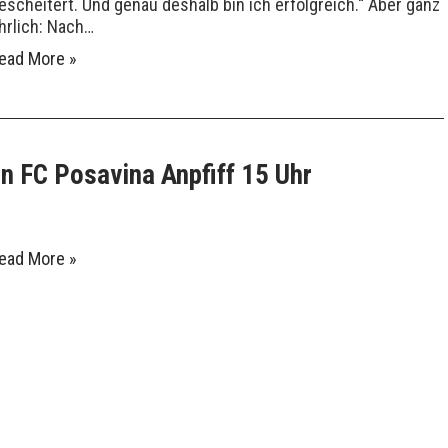
escheitert. Und genau deshalb bin ich erfolgreich.“ Aber ganz
hrlich: Nach…
ead More »
n FC Posavina Anpfiff 15 Uhr
ead More »