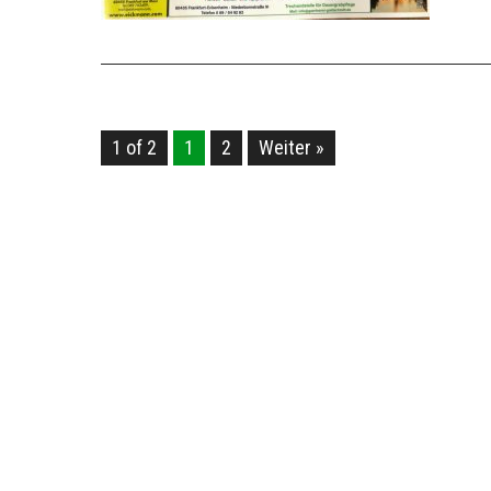
1 of 2
1
2
Weiter »