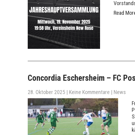
Vorstand
Read Mor
Concordia Eschersheim – FC Posa
28. Oktober 2025
|
Keine Kommentare
|
News
F
P
S
u
k