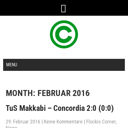
MENU
MONTH:
FEBRUAR 2016
TuS Makkabi – Concordia 2:0 (0:0)
29. Februar 2016
|
Keine Kommentare
|
Flockis Corner
,
News