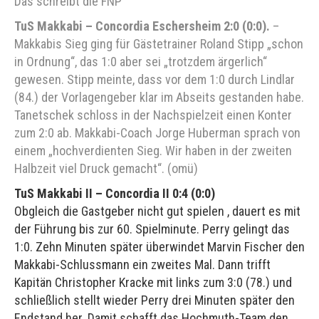
Das schreibt die FNP
TuS Makkabi – Concordia Eschersheim 2:0 (0:0).
–
Makkabis Sieg ging für Gästetrainer Roland Stipp „schon
in Ordnung“, das 1:0 aber sei „trotzdem ärgerlich“
gewesen. Stipp meinte, dass vor dem 1:0 durch Lindlar
(84.) der Vorlagengeber klar im Abseits gestanden habe.
Tanetschek schloss in der Nachspielzeit einen Konter
zum 2:0 ab. Makkabi-Coach Jorge Huberman sprach von
einem „hochverdienten Sieg. Wir haben in der zweiten
Halbzeit viel Druck gemacht“. (omü)
TuS Makkabi II – Concordia II 0:4 (0:0)
Obgleich die Gastgeber nicht gut spielen , dauert es mit
der Führung bis zur 60. Spielminute. Perry gelingt das
1:0. Zehn Minuten später überwindet Marvin Fischer den
Makkabi-Schlussmann ein zweites Mal. Dann trifft
Kapitän Christopher Kracke mit links zum 3:0 (78.) und
schließlich stellt wieder Perry drei Minuten später den
Endstand her. Damit schafft das Hochmuth-Team den