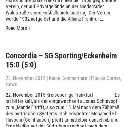
Historie: Borussia Frankfurt hieß der 1908 gegründete
Verein, der auf Privatgelände an der Niederräder
Waldstraße seine Fußballspiele austrug. Der Verein
wurde 1932 aufgelöst und die Allianz Frankfurt…
Read More »
Concordia – SG Sporting/Eckenheim
15:0 (5:0)
23. November 2015
|
Keine Kommentare
|
Flockis Corner
,
News
22. November 2015 Kreisoberliga Frankfurt Es
ist bitter kalt, als der eingewechselte Jonas Schlevogt
zum „Mandel“ trifft, also zum 15. Mal nach dem Zählmaß
des metrischen Systems. Schiedsrichter Mohamed El
Hassani (Gelnhausen) pfeift unmittelbar danach ab und
Erne Nadler auf der Südtribüne rechnet nach dem