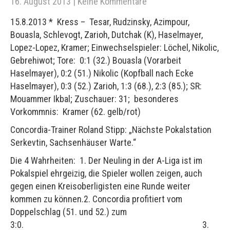
16. August 2013
|
Keine Kommentare
15.8.2013 * Kress – Tesar, Rudzinsky, Azimpour,
Bouasla, Schlevogt, Zarioh, Dutchak (K), Haselmayer,
Lopez-Lopez, Kramer; Einwechselspieler: Löchel, Nikolic,
Gebrehiwot; Tore: 0:1 (32.) Bouasla (Vorarbeit
Haselmayer), 0:2 (51.) Nikolic (Kopfball nach Ecke
Haselmayer), 0:3 (52.) Zarioh, 1:3 (68.), 2:3 (85.); SR:
Mouammer Ikbal; Zuschauer: 31; besonderes
Vorkommnis: Kramer (62. gelb/rot)
Concordia-Trainer Roland Stipp: „Nächste Pokalstation
Serkevtin, Sachsenhäuser Warte.“
Die 4 Wahrheiten: 1. Der Neuling in der A-Liga ist im
Pokalspiel ehrgeizig, die Spieler wollen zeigen, auch
gegen einen Kreisoberligisten eine Runde weiter
kommen zu können.2. Concordia profitiert vom
Doppelschlag (51. und 52.) zum
3:0. 3.