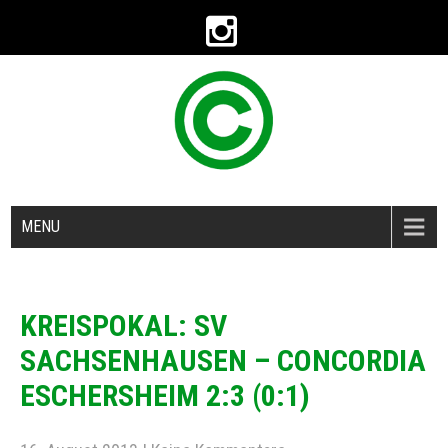
MENU
KREISPOKAL: SV
SACHSENHAUSEN – CONCORDIA
ESCHERSHEIM 2:3 (0:1)