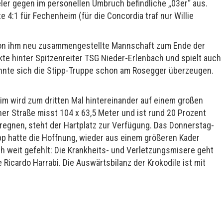
ler gegen im personellen Umbruch befindliche „03er“ aus.
4:1 für Fechenheim (für die Concordia traf nur Willie
e von ihm neu zusammengestellte Mannschaft zum Ende der
unkte hinter Spitzenreiter TSG Nieder-Erlenbach und spielt auch
nnte sich die Stipp-Truppe schon am Rosegger überzeugen.
 wird zum dritten Mal hintereinander auf einem großen
ner Straße misst 104 x 63,5 Meter und ist rund 20 Prozent
k regnen, steht der Hartplatz zur Verfügung. Das Donnerstag-
ipp hatte die Hoffnung, wieder aus einem größeren Kader
 weit gefehlt: Die Krankheits- und Verletzungsmisere geht
te Ricardo Harrabi. Die Auswärtsbilanz der Krokodile ist mit