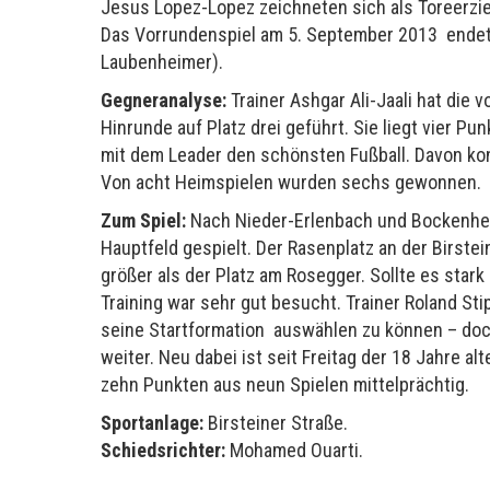
Jesus Lopez-Lopez zeichneten sich als Toreerzie
Das Vorrundenspiel am 5. September 2013 endete 
Laubenheimer).
Gegneranalyse:
Trainer Ashgar Ali-Jaali hat di
Hinrunde auf Platz drei geführt. Sie liegt vier P
mit dem Leader den schönsten Fußball. Davon ko
Von acht Heimspielen wurden sechs gewonnen.
Zum Spiel:
Nach Nieder-Erlenbach und Bockenheim
Hauptfeld gespielt. Der Rasenplatz an der Birstei
größer als der Platz am Rosegger. Sollte es star
Training war sehr gut besucht. Trainer Roland St
seine Startformation auswählen zu können – doch
weiter. Neu dabei ist seit Freitag der 18 Jahre al
zehn Punkten aus neun Spielen mittelprächtig.
Sportanlage:
Birsteiner Straße.
Schiedsrichter:
Mohamed Ouarti.