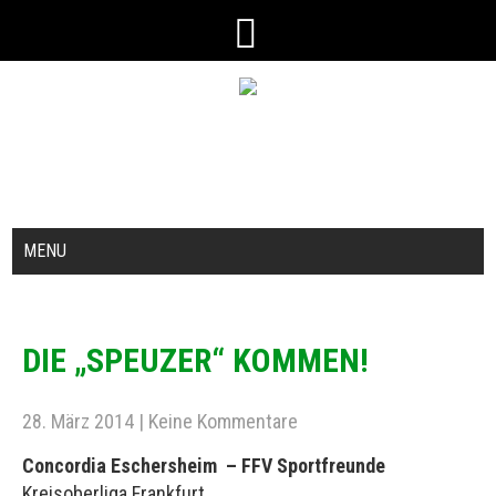
MENU
DIE „SPEUZER“ KOMMEN!
28. März 2014
|
Keine Kommentare
Concordia Eschersheim ­ – FFV Sportfreunde
Kreisoberliga Frankfurt