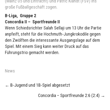
(Mainz 05 und Eintracht) und Patric Klandt (FSV) ins
große Fußballgeschäft zogen.
B-Liga, Gruppe 2
Concordia II – Sportfreunde II
Wenn Schiedsrichter Salah Sellaji um 13 Uhr die Partie
anpfeift, steht für die Hochmuth-Jungkrokodile gegen
den Zwölften die interessante Ausgangslage auf dem
Spiel. Mit einem Sieg kann weiter Druck auf das
Führungstrio gemacht werden.
News
Post
←
B-Jugend und 1B-Spiel abgesetzt
navigation
Concordia – Sportfreunde 2:6 (2:4)
→