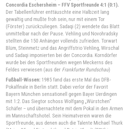
Concordia Eschersheim – FFV Sportfreunde 4:1 (0:1).
Der Tabellenführer enttäuschte eine Halbzeit lang
gewaltig und mußte froh sein, nur mit einem Tor
(Förster) zurückzuliegen. Sadaqi (2) wendete das Blatt
unmittelbar nach der Pause. Vehling und Novohradsky
stellten die 150 Anhänger vollends zufrieden. Torwart
Blüm, Steinmetz und das Angriffstrio Vehling, Wirschal
und Sadaqi imponierten bei der Concordia. Korndörfer
wurde bei den Sportfreunden wegen Meckerns des
Feldes verwiesen (aus der
Frankfurter Rundschau
)
Fußball-Wissen:
1985 fand das erste Mal das DFB-
Pokalfinale in Berlin statt. Dabei verlor der Favorit
Bayern München sensationell gegen Bayer Uerdingen
mit 1:2. Das Siegtor schoss Wolfgang „Würstchen“
Schäfer – und übernachtete mit dem Pokal in den Armen
im Mannschaftshotel. Sein Heimatverein waren die
Sportfreunde, aus denen auch die Talente Michael Thurk