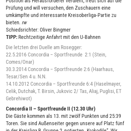
Position als Herausforderer verdient, freut sich auf die
Prüfung und will versuchen, den Zuschauern eine
umkämpfte und interessante Kreisoberliga-Partie zu
bieten.
rw
Schiedsrichter: Oliver Bingmer
TIPP:
Rechtzeitige Anfahrt mit den U-Bahnen
Die letzten drei Duelle am Rosegger:
22.5.2016 Concordia – Sportfreunde 2:1 (Stein,
Comes/Onar)
30.3.2014 Concordia – Sportfreunde 2:6 (Haarhaus,
Tesar/Sen 4 u. N.N.
14.10.2012 Concordia – Sportfreunde 6:4 (Haselmayer,
Celik, Dutchak, T. Birsin, Jukovic 2/ Tas, Aliaj, Puglisi, ET
Gebrehiwot)
Concordia II – Sportfreunde II (12.30 Uhr)
Die Gäste kommen als 13. mit zwölf Punkten und 25:39
Toren. Sie sind Außenseiter gegen unsere auf Platz fünf
in der Kreisliga B, Gruppe 2, notierten „Krokodile“. Wir