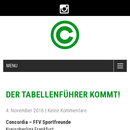
MENU
DER TABELLENFÜHRER KOMMT!
4. November 2016
|
Keine Kommentare
Concordia – FFV Sportfreunde
Kreisoberliga Frankfurt