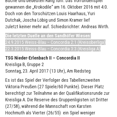
Buche und bedeuten Rang fünf. Das Vorrundenspiel
gewannen die „Krokodile“ am 16. Oktober 2016 mit 4:0.
Doch von den Torschützen Louis Haarhaus, Yuri
Dutchak, Joscha Löbig und Simon Kramer lief
zuletzt keiner mehr auf. Schiedsrichter: Andreas Wirth.
Die letzten Duelle an den Sandhöfer Wiesen:
24.9.2015 Weiss-Blau – Concordia 2:1 (Kreisoberliga)
22.3.2015 Weiss-Blau – Concordia 3:3 (Kreisliga A)
TSG Nieder-Erlenbach II – Concordia II
Kreisliga B, Gruppe 2
Sonntag, 23. April 2017 (13 Uhr), Am Riedsteg
Es ist das Spiel der Verfolger des Tabellenzweiten
Viktoria Preußen (27 Spiele/60 Punkte). Dieser Platz
berechtigt zur Teilnahme an der Qualifikationsrunde zur
Kreisliga A. Die Reserve des Gruppenligisten ist Dritter
(27/58), während die Mannschaft von Karsten
Hochmuth als Vierter (26/55) ein Spiel weniger