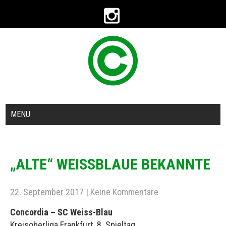
MENU
„ALTE“ WEISSBLAUE BEKANNTE
22. September 2017
|
Keine Kommentare
Concordia – SC Weiss-Blau
Kreisoberliga Frankfurt, 8. Spieltag