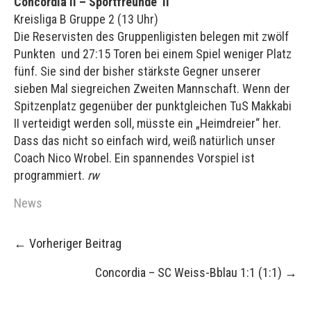
Concordia II – Sportfreunde II
Kreisliga B Gruppe 2 (13 Uhr)
Die Reservisten des Gruppenligisten belegen mit zwölf
Punkten und 27:15 Toren bei einem Spiel weniger Platz
fünf. Sie sind der bisher stärkste Gegner unserer
sieben Mal siegreichen Zweiten Mannschaft. Wenn der
Spitzenplatz gegenüber der punktgleichen TuS Makkabi
II verteidigt werden soll, müsste ein „Heimdreier“ her.
Dass das nicht so einfach wird, weiß natürlich unser
Coach Nico Wrobel. Ein spannendes Vorspiel ist
programmiert.
rw
News
Post
←
Vorheriger Beitrag
navigation
Concordia – SC Weiss-Bblau 1:1 (1:1)
→