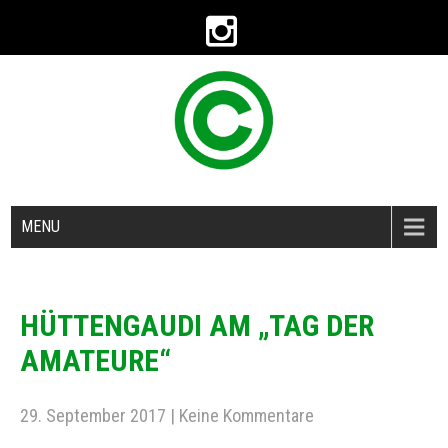
MENU
HÜTTENGAUDI AM „TAG DER
AMATEURE“
29. September 2017
|
Keine Kommentare