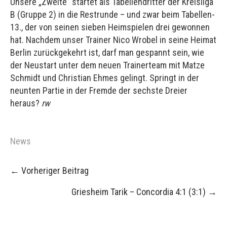
Unsere „Zweite“ startet als Tabellendritter der Kreisliga
B (Gruppe 2) in die Restrunde – und zwar beim Tabellen-
13., der von seinen sieben Heimspielen drei gewonnen
hat. Nachdem unser Trainer Nico Wrobel in seine Heimat
Berlin zurückgekehrt ist, darf man gespannt sein, wie
der Neustart unter dem neuen Trainerteam mit Matze
Schmidt und Christian Ehmes gelingt. Springt in der
neunten Partie in der Fremde der sechste Dreier
heraus?
rw
News
Post
←
Vorheriger Beitrag
navigation
Griesheim Tarik – Concordia 4:1 (3:1)
→