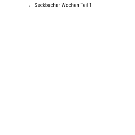
Post
←
Seckbacher Wochen Teil 1
navigation