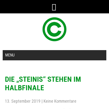
MENU
DIE „STEINIS“ STEHEN IM
HALBFINALE
13. September 2019
|
Keine Kommentare