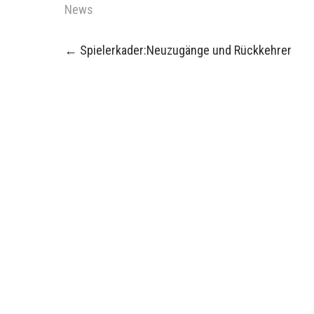
News
Post
←
Spielerkader:Neuzugänge und Rückkehrer
navigation