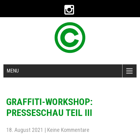
MENU
GRAFFITI-WORKSHOP:
PRESSESCHAU TEIL III
18. August 2021
|
Keine Kommentare