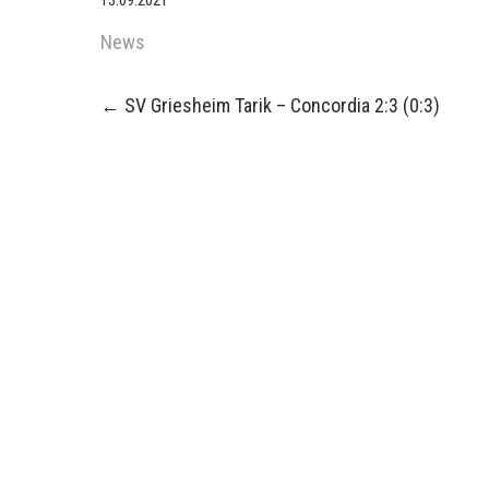
13.09.2021
News
Post
←
SV Griesheim Tarik – Concordia 2:3 (0:3)
navigation