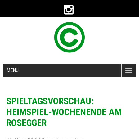
MENU
SPIELTAGSVORSCHAU:
HEIMSPIEL-WOCHENENDE AM
ROSEGGER