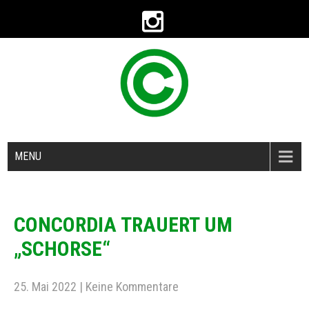
MENU
CONCORDIA TRAUERT UM
„SCHORSE“
25. Mai 2022
|
Keine Kommentare