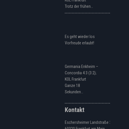
KOL Frankfurt
Trotz der frühen…
Es geht wieder los
Vorfreude erlaubt!
Germania Enkheim –
Concordia 4:3 (3:2);
KOL Frankfurt
Ganze 18
Sekunden…
Kontakt
Eschersheimer Landstraße 328
60320 Frankfurt am Main