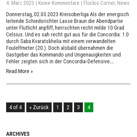
4. März 2023
|
Keine Kommentare
|
Flockis Corner
,
News
Donnerstag, 02.03.2023 Kreisoberliga Als der energisch
leitende Schiedsrichter Lasse Braun die Abendpartie
unter Flutlicht anpfiff, herrschten recht milde 10 Grad
Celsius. Und es sah recht gut aus für die Concordia: 1:0
durch Saba Kvaratskhelia mit einem verwandelten
Foulelfmeter (20.). Doch alsbald übernahmen die
Gastgeber das Kommando und Ungenauigkeiten und
Fehler zeigten sich in der Concordia-Defensive….
Read More »
4 of 4
« Zurück
1
2
3
4
ARCHIVES