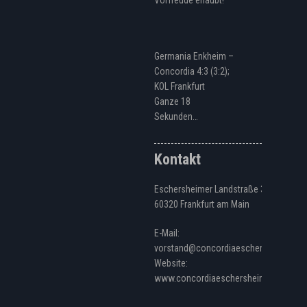
Vorfreude erlaubt!
Germania Enkheim –
Concordia 4:3 (3:2);
KOL Frankfurt
Ganze 18
Sekunden…
Kontakt
Eschersheimer Landstraße 328
60320 Frankfurt am Main
E-Mail:
vorstand@concordiaeschersheim.de
Website:
www.concordiaeschersheim.de