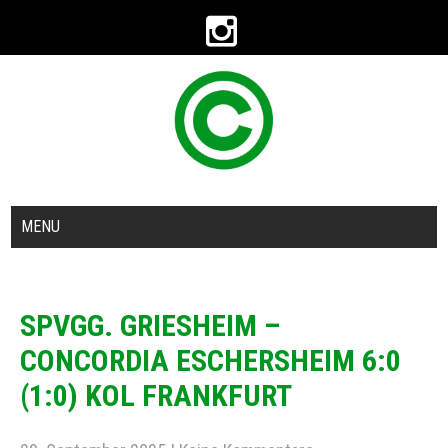
MENU
SPVGG. GRIESHEIM –
CONCORDIA ESCHERSHEIM 6:0
(1:0) KOL FRANKFURT