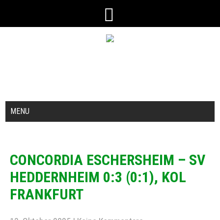
MENU
CONCORDIA ESCHERSHEIM – SV
HEDDERNHEIM 0:3 (0:1), KOL
FRANKFURT