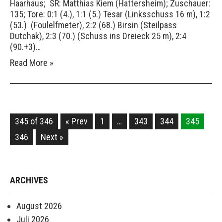
Haarhaus; SR: Matthias Kiem (Hattersheim); Zuschauer:
135; Tore: 0:1 (4.), 1:1 (5.) Tesar (Linksschuss 16 m), 1:2
(53.) (Foulelfmeter), 2:2 (68.) Birsin (Steilpass
Dutchak), 2:3 (70.) (Schuss ins Dreieck 25 m), 2:4
(90.+3)…
Read More »
345 of 346
« Prev
1
…
343
344
345
346
Next »
ARCHIVES
August 2026
Juli 2026