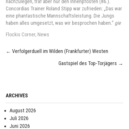
nachzulegen, traf aber nur den Innenpfosten (86.).
Concordias Trainer Roland Stipp war zufrieden: „Das war
eine phantastische Mannschaftsleistung. Die Jungs
haben alles umgesetzt, was wir besprochen haben.“
gie
Flockis Corner
,
News
Post
←
Verfolgerduell im Wilden (Frankfurter) Westen
navigation
Gastspiel des Top-Torjägers
→
ARCHIVES
August 2026
Juli 2026
Juni 2026