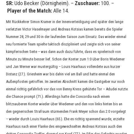
SR:
Udo Becker (Dörnigheim). –
Zuschauer:
100. –
Player of the Match:
Alle 14.
Mit Rückkehrer Simon Kramer in der Innenverteidigung und später den lange
verletzten Victor Haselmayer und Andreas Kotsias kamen bereits die Spieler
Nummer 28, 29 und 30 in der laufenden Saison zum Einsatz. Das wieder einmal
neu formierte Team spielte taktisch diszipliniert und zeigte sich von seiner
kämpferischen Seite – was dann auch dazu führte, dass es spielerisch von
Minute zu Minute besser lief. Schon der Konter zum 1:0 über Boris Wiedemer
und Jan Werner war mustergültig – Louis Haarhaus vollendete aus kurzer
Distanz (27.). Griesheim war bis dahin viel am Ball und hatte einmal den
Außenpfosten getroffen. Im zweiten Abschnitt kamen die Gastgeber nur noch
einmal richtig gefährlich vor das von Benny Kress gehütete Tor – Adudei nutzte
die Chance prompt (71.). Allerdings hatte die Concordia nach einem
blitzsauberen Konter wieder über Wiedemer und den von links hinten bis an
den gegnerischen Strafraum stürmenden Frank Meyer schon das 2:0 vorgelegt
– wieder durch Louis Haarhaus (65.). Ehe es richtig spannend wurde, erzielte
Haarhaus nach einer Flanke des eingewechselten Andreas Kotsias auch den
dritten Concordia-Treffer, diesmal per Kopf (77.). Im Eifer des Gefechts wurden