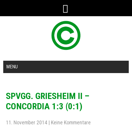
MENU
SPVGG. GRIESHEIM II –
CONCORDIA 1:3 (0:1)
11. November 2014
|
Keine Kommentare