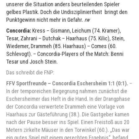
unserer die Situation anders beurteilenden Spieler
gelbes Plastik. Doch die Undiszipliniertheit bringt den
Punktgewinn nicht mehr in Gefahr.
rw
Concordia:
Kress – Gismann, Leichum (74. Kramer),
Tesar, Zahrani – Dutchak – Haarhaus (75. Kilic), Stein,
Wiedemer, Drammeh (85. Haarhaus) – Comes (60.
Schlevogt). – Concordia-Players of the Match: Benni
Tesar und Josch Stein.
Das schreibt die FNP:
FFV Sportfreunde – Concordia Eschersheim 1:1 (0:1).
–
In der temporeichen Begegnung nahmen zunächst die
Eschersheimer das Heft in die Hand. In der Drangphase
der Concordia verwertete Drammeh eine Vorlage von
Haarhaus zur Gästeführung (38.). Die Gastgeber kamen
nach der Pause besser ins Spiel. Einen Freistoß aus 20
Metern zirkelte Mäuser in den Torwinkel (60.). „Das war
ein gutes Spiel mit einem gerechten Ergebnis“, befand