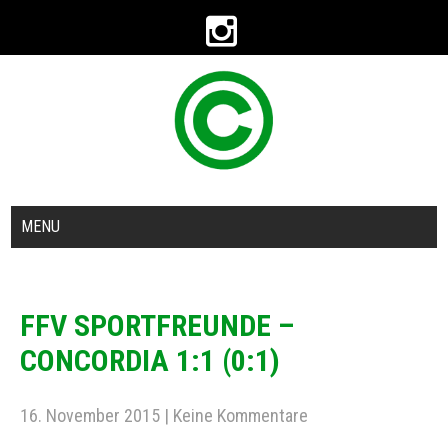
MENU
FFV SPORTFREUNDE –
CONCORDIA 1:1 (0:1)
16. November 2015
|
Keine Kommentare