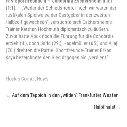
FFV Sportfreunde II – Concordia Eschersheim II 3:1
(1:1).
– „Weder der Schiedsrichter noch wir waren der
rustikalen Spielweise der Gastgeber in der zweiten
Halbzeit gewachsen“, versuchte sich Eschersheims
Trainer Karsten Hochmuth diplomatisch zu äußern.
Zuvor hatte Vock noch die Führung für die Concordia
erzielt (4.), doch Juric (29.), Hagelmüller (65.) und Aliaj
(70.) drehten die Partie. Sportfreunde-Trainer Erkan
Kaya bezeichnete den Sieg dagegen als „verdient“.
Flockis Corner
,
News
Post
←
Auf dem Teppich in den „wilden“ Frankfurter Westen
navigation
Halbfinale!
→