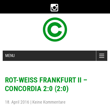
MENU
ROT-WEISS FRANKFURT II –
CONCORDIA 2:0 (2:0)
18. April 2016
|
Keine Kommentare