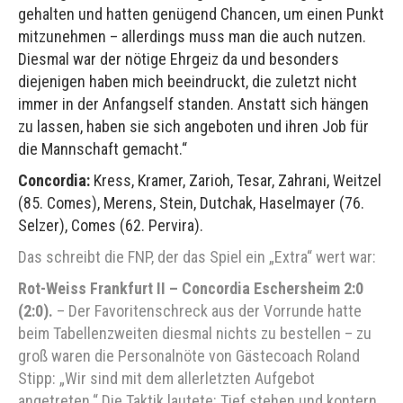
gehalten und hatten genügend Chancen, um einen Punkt
mitzunehmen – allerdings muss man die auch nutzen.
Diesmal war der nötige Ehrgeiz da und besonders
diejenigen haben mich beeindruckt, die zuletzt nicht
immer in der Anfangself standen. Anstatt sich hängen
zu lassen, haben sie sich angeboten und ihren Job für
die Mannschaft gemacht.“
Concordia:
Kress, Kramer, Zarioh, Tesar, Zahrani, Weitzel
(85. Comes), Merens, Stein, Dutchak, Haselmayer (76.
Selzer), Comes (62. Pervira).
Das schreibt die FNP, der das Spiel ein „Extra“ wert war:
Rot-Weiss Frankfurt II – Concordia Eschersheim 2:0
(2:0).
– Der Favoritenschreck aus der Vorrunde hatte
beim Tabellenzweiten diesmal nichts zu bestellen – zu
groß waren die Personalnöte von Gästecoach Roland
Stipp: „Wir sind mit dem allerletzten Aufgebot
angetreten.“ Die Taktik lautete: Tief stehen und kontern.