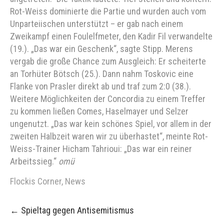
Rot-Weiss dominierte die Partie und wurden auch vom
Unparteiischen unterstützt – er gab nach einem
Zweikampf einen Foulelfmeter, den Kadir Fil verwandelte
(19.). „Das war ein Geschenk“, sagte Stipp. Merens
vergab die große Chance zum Ausgleich: Er scheiterte
an Torhüter Bötsch (25.). Dann nahm Toskovic eine
Flanke von Prasler direkt ab und traf zum 2:0 (38.).
Weitere Möglichkeiten der Concordia zu einem Treffer
zu kommen ließen Comes, Haselmayer und Selzer
ungenutzt. „Das war kein schönes Spiel, vor allem in der
zweiten Halbzeit waren wir zu überhastet“, meinte Rot-
Weiss-Trainer Hicham Tahrioui: „Das war ein reiner
Arbeitssieg.“
omü
Flockis Corner
,
News
Post
←
Spieltag gegen Antisemitismus
navigation