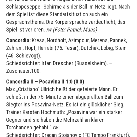
Schlappeseppel-Schirme als der Ball im Netz liegt. Nach
dem Spiel ist diese Standartsituation auch ein
Gesprächsthema. Die Körpersprache verdeutlicht, das
Spiel ist verloren.
rw
(Foto: Patrick Maas)
Concordia:
Kress, Nordholt, Azimpour, Merens, Pannek,
Zahrani, Hopf, Harrabi (75. Tesar), Dutchak, Löbig, Stein
(46. Schlevogt).
Schiedsrichter: Irfan Drescher (Rüsselsheim). –
Zuschauer:100.
Concordia II – Posavina II 1:0 (0:0)
Max „Cristiano“ Ullrich heißt der gefeierte Mann. Er
schießt in der 75. Minute einen abgeprallten Ball zum
Siegtor ins Posavina-Netz. Es ist ein glücklicher Sieg.
Trainer Karsten Hochmuth: „Posavina war ein starker
Gegner und sie haben die Mehrzahl an klaren
Torchancen gehabt.“
rw
Schiedsrichter: Dragan Stojanovic (FC Tempo Frankfurt).