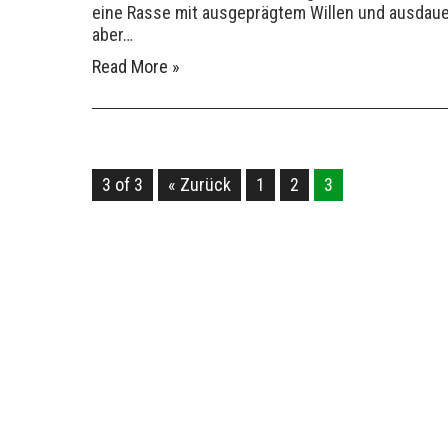
eine Rasse mit ausgeprägtem Willen und ausdauer
aber…
Read More »
3 of 3
« Zurück
1
2
3