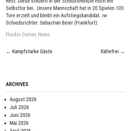
Rest. Diese steuern in der Schlussminute noch ein
Selbsttor bei. Unsere Mannschaft hat in 20 Spielen 103
Tore erzielt und bleibt ein Aufstiegskandidat.
rw
Schiedsrichter: Sebastian Beier (Frankfurt).
Flockis Corner
,
News
Post
←
Kampfstarke Gäste
Kältefrei
→
navigation
ARCHIVES
August 2026
Juli 2026
Juni 2026
Mai 2026
April 2026