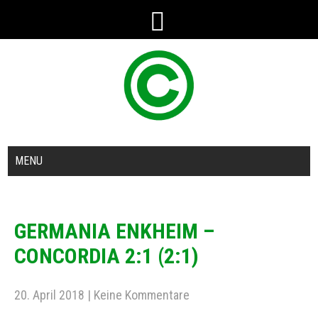
MENU
GERMANIA ENKHEIM –
CONCORDIA 2:1 (2:1)
20. April 2018
|
Keine Kommentare