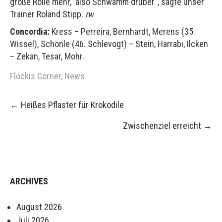
große Rolle mehr, also Schwamm drüber“, sagte unser
Trainer Roland Stipp.
rw
Concordia:
Kress – Perreira, Bernhardt, Merens (35.
Wissel), Schönle (46. Schlevogt) – Stein, Harrabi, Ilcken
– Zekan, Tesar, Mohr.
Flockis Corner
,
News
Post
←
Heißes Pflaster für Krokodile
navigation
Zwischenziel erreicht
→
ARCHIVES
August 2026
Juli 2026