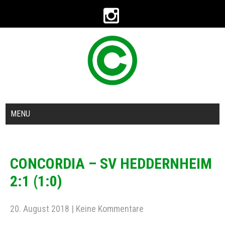
MENU
CONCORDIA – SV HEDDERNHEIM
2:1 (1:0)
20. August 2018
|
Keine Kommentare