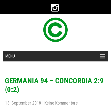
MENU
GERMANIA 94 – CONCORDIA 2:9
(0:2)
13. September 2018
|
Keine Kommentare