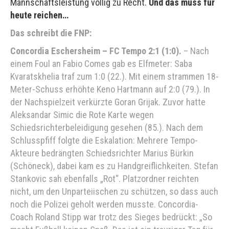
Mannschaftsleistung völlig zu Recht.
Und das muss für
heute reichen…
Das schreibt die FNP:
Concordia Eschersheim – FC Tempo 2:1 (1:0).
– Nach
einem Foul an Fabio Comes gab es Elfmeter: Saba
Kvaratskhelia traf zum 1:0 (22.). Mit einem strammen 18-
Meter-Schuss erhöhte Keno Hartmann auf 2:0 (79.). In
der Nachspielzeit verkürzte Goran Grijak. Zuvor hatte
Aleksandar Simic die Rote Karte wegen
Schiedsrichterbeleidigung gesehen (85.). Nach dem
Schlusspfiff folgte die Eskalation: Mehrere Tempo-
Akteure bedrängten Schiedsrichter Marius Bürkin
(Schöneck), dabei kam es zu Handgreiflichkeiten. Stefan
Stankovic sah ebenfalls „Rot“. Platzordner reichten
nicht, um den Unparteiischen zu schützen, so dass auch
noch die Polizei geholt werden musste. Concordia-
Coach Roland Stipp war trotz des Sieges bedrückt: „So