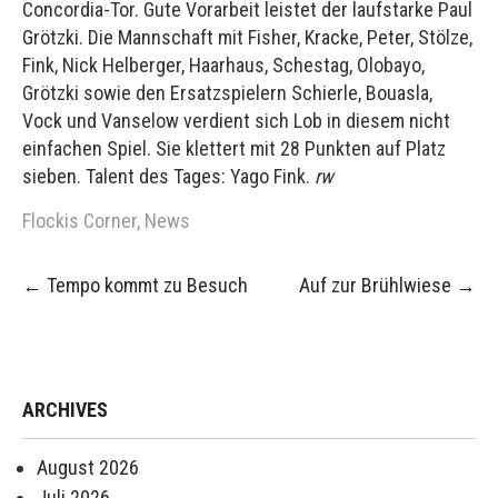
Concordia-Tor. Gute Vorarbeit leistet der laufstarke Paul
Grötzki. Die Mannschaft mit Fisher, Kracke, Peter, Stölze,
Fink, Nick Helberger, Haarhaus, Schestag, Olobayo,
Grötzki sowie den Ersatzspielern Schierle, Bouasla,
Vock und Vanselow verdient sich Lob in diesem nicht
einfachen Spiel. Sie klettert mit 28 Punkten auf Platz
sieben. Talent des Tages: Yago Fink.
rw
Flockis Corner
,
News
Post
←
Tempo kommt zu Besuch
Auf zur Brühlwiese
→
navigation
ARCHIVES
August 2026
Juli 2026