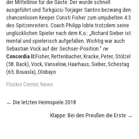
der Mittellinie für die Gäste. Der wurde schnell
ausgeführt und Türkgücü-Torjäger Santiro bezwang den
chancenlosen Keeper Consti Fisher zum umjubelten 4:3
des Spitzenreiters. Coach Philipp lobte trotzdem seine
unglücklichen Spieler nach dem K.o.: „Richard Sieber ist
mental und spielerisch aufgefallen. Wichtig war auch
Sebastian Vock auf der Sechser-Position.“
rw
Concordia II:
Fisher, Rettenbacher, Kracke, Peter, Stölzel
(58. Back), Vock, Vanselow, Haarhaus, Sieber, Schestag
(65. Bouasla), Olobayo
Flockis Corner
,
News
Post
←
Die letzten Heimspiele 2018
navigation
Klappe: Bei den Preußen die Erste
→