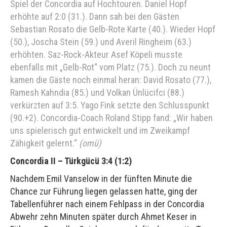
Spiel der Concordia auf Hochtouren. Daniel Hopf
erhöhte auf 2:0 (31.). Dann sah bei den Gästen
Sebastian Rosato die Gelb-Rote Karte (40.). Wieder Hopf
(50.), Joscha Stein (59.) und Averil Ringheim (63.)
erhöhten. Saz-Rock-Akteur Asef Köpeli musste
ebenfalls mit „Gelb-Rot“ vom Platz (75.). Doch zu neunt
kamen die Gäste noch einmal heran: David Rosato (77.),
Ramesh Kahndia (85.) und Volkan Ünlücifci (88.)
verkürzten auf 3:5. Yago Fink setzte den Schlusspunkt
(90.+2). Concordia-Coach Roland Stipp fand: „Wir haben
uns spielerisch gut entwickelt und im Zweikampf
Zähigkeit gelernt.“
(omü)
Concordia II – Türkgücü 3:4 (1:2)
Nachdem Emil Vanselow in der fünften Minute die
Chance zur Führung liegen gelassen hatte, ging der
Tabellenführer nach einem Fehlpass in der Concordia
Abwehr zehn Minuten später durch Ahmet Keser in