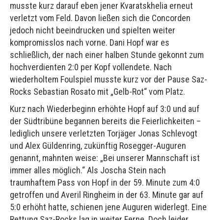
musste kurz darauf eben jener Kvaratskhelia erneut
verletzt vom Feld. Davon ließen sich die Concorden
jedoch nicht beeindrucken und spielten weiter
kompromisslos nach vorne. Dani Hopf war es
schließlich, der nach einer halben Stunde gekonnt zum
hochverdienten 2:0 per Kopf vollendete. Nach
wiederholtem Foulspiel musste kurz vor der Pause Saz-
Rocks Sebastian Rosato mit „Gelb-Rot“ vom Platz.
Kurz nach Wiederbeginn erhöhte Hopf auf 3:0 und auf
der Südtribüne begannen bereits die Feierlichkeiten –
lediglich unsere verletzten Torjäger Jonas Schlevogt
und Alex Güldenring, zukünftig Rosegger-Auguren
genannt, mahnten weise: „Bei unserer Mannschaft ist
immer alles möglich.“ Als Joscha Stein nach
traumhaftem Pass von Hopf in der 59. Minute zum 4:0
getroffen und Averil Ringheim in der 63. Minute gar auf
5:0 erhöht hatte, schienen jene Auguren widerlegt. Eine
Rettung Saz-Rocks lag in weiter Ferne. Doch leider