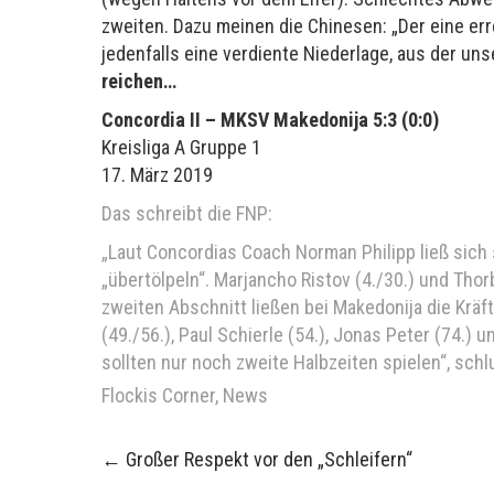
zweiten. Dazu meinen die Chinesen: „Der eine err
jedenfalls eine verdiente Niederlage, aus der u
reichen…
Concordia II – MKSV Makedonija 5:3 (0:0)
Kreisliga A Gruppe 1
17. März 2019
Das schreibt die FNP:
„Laut Concordias Coach Norman Philipp ließ sich
„übertölpeln“. Marjancho Ristov (4./30.) und Tho
zweiten Abschnitt ließen bei Makedonija die Kräf
(49./56.), Paul Schierle (54.), Jonas Peter (74.) u
sollten nur noch zweite Halbzeiten spielen“, schl
Flockis Corner
,
News
Post
←
Großer Respekt vor den „Schleifern“
navigation