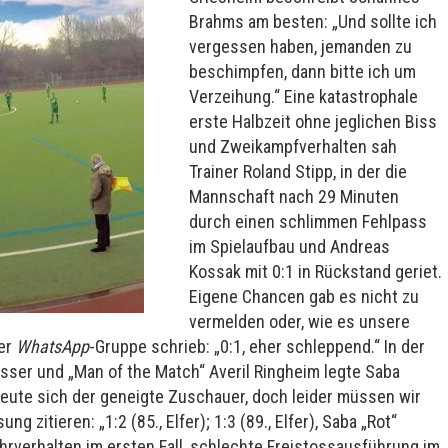
Brahms am besten: „Und sollte ich
vergessen haben, jemanden zu
beschimpfen, dann bitte ich um
Verzeihung.“ Eine katastrophale
erste Halbzeit ohne jeglichen Biss
und Zweikampfverhalten sah
Trainer Roland Stipp, in der die
Mannschaft nach 29 Minuten
durch einen schlimmen Fehlpass
im Spielaufbau und Andreas
Kossak mit 0:1 in Rückstand geriet.
Eigene Chancen gab es nicht zu
vermelden oder, wie es unsere
der
WhatsApp
-Gruppe schrieb: „0:1, eher schleppend.“ In der
sser und „Man of the Match“ Averil Ringheim legte Saba
 freute sich der geneigte Zuschauer, doch leider müssen wir
zitieren: „1:2 (85., Elfer); 1:3 (89., Elfer), Saba „Rot“
rverhalten im ersten Fall, schlechte Freistossausführung im