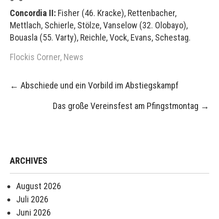
Concordia II:
Fisher (46. Kracke), Rettenbacher,
Mettlach, Schierle, Stölze, Vanselow (32. Olobayo),
Bouasla (55. Varty), Reichle, Vock, Evans, Schestag.
Flockis Corner
,
News
Post
←
Abschiede und ein Vorbild im Abstiegskampf
navigation
Das große Vereinsfest am Pfingstmontag
→
ARCHIVES
August 2026
Juli 2026
Juni 2026