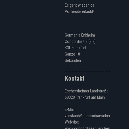
Es geht wieder los
Vorfreude erlaubt!
Germania Enkheim –
Concordia 4:3 (3:2);
KOL Frankfurt
Ganze 18
Sekunden…
Kontakt
Eschersheimer Landstraße 328
60320 Frankfurt am Main
E-Mail:
vorstand@concordiaeschersheim.de
Website:
www.concordiaeschersheim.de