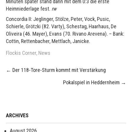
Minuten später stand dann mit dem 0:3 die erste
Heimniederlage fest.
rw
Concordia II: Jeglinger, Stölze, Peter, Vock, Pusic,
Schierle, Grötzki (82. Varty), Schestag, Haarhaus, De
Oliveira (46. Mayer), Evans (70. Rivano Arevena). – Bank:
Cottin, Rettenbacher, Mettlach, Janicke.
Flockis Corner
,
News
Post
←
Der 118-Tore-Sturm kommt mit Verstärkung
navigation
Pokalspiel in Heddernheim
→
ARCHIVES
August 2026