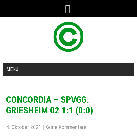
MENU
CONCORDIA – SPVGG.
GRIESHEIM 02 1:1 (0:0)
4. Oktober 2021
|
Keine Kommentare