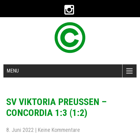
MENU
SV VIKTORIA PREUSSEN – C
ONCORDIA 1:3 (1:2)
8. Juni 2022
|
Keine Kommentare