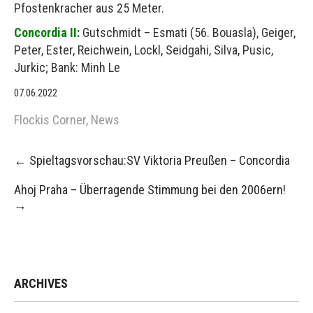
Pfostenkracher aus 25 Meter.
Concordia II:
Gutschmidt – Esmati (56. Bouasla), Geiger,
Peter, Ester, Reichwein, Lockl, Seidgahi, Silva, Pusic,
Jurkic; Bank: Minh Le
07.06.2022
Flockis Corner
,
News
Post
←
Spieltagsvorschau:SV Viktoria Preußen – Concordia
navigation
Ahoj Praha – Überragende Stimmung bei den 2006ern!
→
ARCHIVES