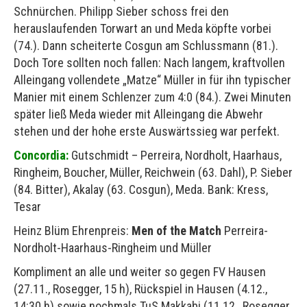
Schnürchen. Philipp Sieber schoss frei den
herauslaufenden Torwart an und Meda köpfte vorbei
(74.). Dann scheiterte Cosgun am Schlussmann (81.).
Doch Tore sollten noch fallen: Nach langem, kraftvollen
Alleingang vollendete „Matze“ Müller in für ihn typischer
Manier mit einem Schlenzer zum 4:0 (84.). Zwei Minuten
später ließ Meda wieder mit Alleingang die Abwehr
stehen und der hohe erste Auswärtssieg war perfekt.
Concordia:
Gutschmidt – Perreira, Nordholt, Haarhaus,
Ringheim, Boucher, Müller, Reichwein (63. Dahl), P. Sieber
(84. Bitter), Akalay (63. Cosgun), Meda. Bank: Kress,
Tesar
Heinz Blüm Ehrenpreis:
Men of the Match
Perreira-
Nordholt-Haarhaus-Ringheim und Müller
Kompliment an alle und weiter so gegen FV Hausen
(27.11., Rosegger, 15 h), Rückspiel in Hausen (4.12.,
14:30 h) sowie nochmals TuS Makkabi (11.12., Rosegger,