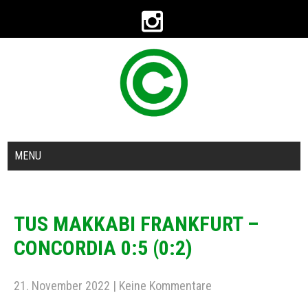
MENU
TUS MAKKABI FRANKFURT –
CONCORDIA 0:5 (0:2)
21. November 2022
|
Keine Kommentare